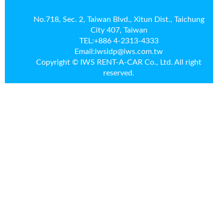
No.718, Sec. 2, Taiwan Blvd., Xitun Dist., Taichung
City 407, Taiwan
TEL:
+886 4-2313-4333
Email:
iwsidp@iws.com.tw
Copyright © IWS RENT-A-CAR Co., Ltd. All right
reserved.