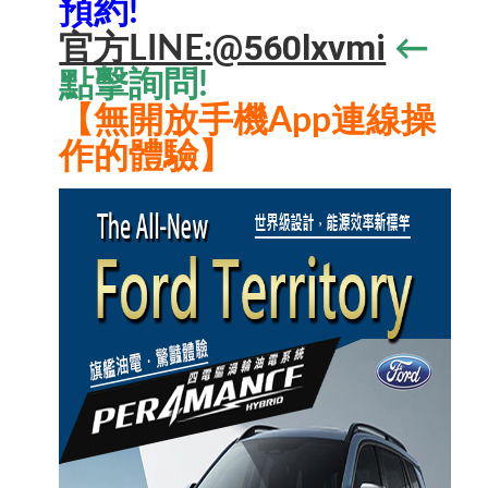
預約!
@560lxvmi
官方LINE:
←
點擊詢問!
【無開放手機App連線操
作的體驗】