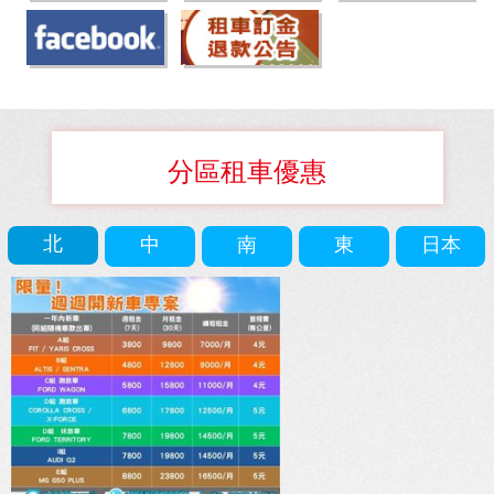
分區租車優惠
北
中
南
東
日本