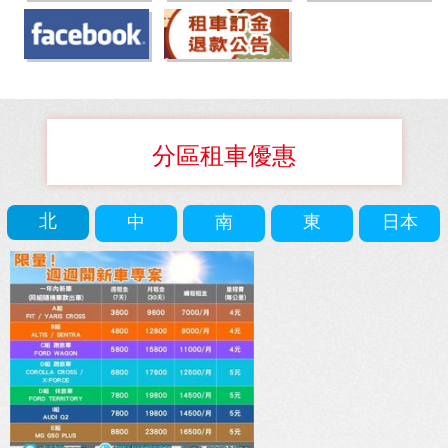
分區租車優惠
北
中
南
東
日本